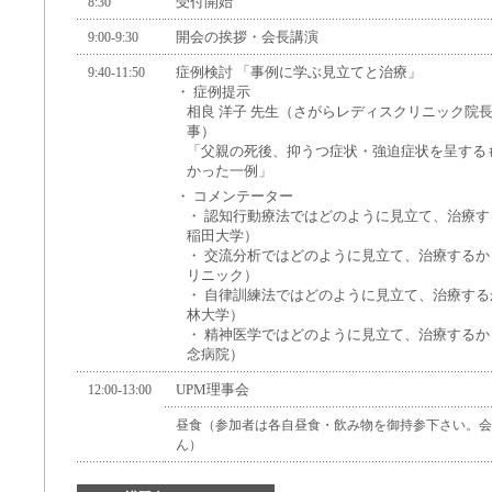
受付開始
8:30
開会の挨拶・会長講演
9:00-9:30
症例検討 「事例に学ぶ見立てと治療」
9:40-11:50
・ 症例提示
相良 洋子 先生（さがらレディスクリニック院
事）
「父親の死後、抑うつ症状・強迫症状を呈する
かった一例」
・ コメンテーター
・ 認知行動療法ではどのように見立て、治療す
稲田大学）
・ 交流分析ではどのように見立て、治療するか
リニック）
・ 自律訓練法ではどのように見立て、治療する
林大学）
・ 精神医学ではどのように見立て、治療するか
念病院）
UPM理事会
12:00-13:00
昼食（参加者は各自昼食・飲み物を御持参下さい。会
ん）