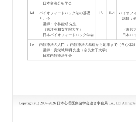
日本交流分析学会
I-d
バイオフィードバック法の基礎
15
II-d
バイオフ
と、今
講師：蘇
講師：小林能成 先生
端詰
（東洋英和女学院大学）
（東邦
日本バイオフィードバック学会
日本バ
I-e
内観療法の入門 ： 内観療法の基礎から応用まで（含む体
講師：真栄城輝明 先生（奈良女子大学）
日本内観療法学会
Copyright (C) 2007-2026 日本心理医療諸学会連合事務局 Co., Ltd. All rights r