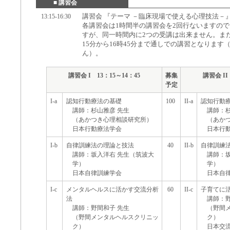
■ 講習会
講習会 『テーマ －臨床現場で使える心理技法－
13:15-16:30
各講習会は1時間半の講習会を2回行ないますの
すが、同一時間内に2つの受講は出来ません。また
15分から16時45分まで通しでの講習となりま
ん）。
講習会 I 13：15～14：45
募集
講習会 II
予定
I-a
認知行動療法の基礎
100
II-a
認知行動
講師：杉山雅彦 先生
講師：杉
（あかつき心理相談研究所）
（あか
日本行動療法学会
日本行
I-b
自律訓練法の理論と技法
40
II-b
自律訓練
講師：坂入洋右 先生（筑波大
講師：
学）
学）
日本自律訓練学会
日本自
I-c
メンタルヘルスに活かす交流分析
60
II-c
子育てに
法
講師：野
講師：野間和子 先生
（野間
（野間メンタルヘルスクリニッ
ク）
ク）
日本交