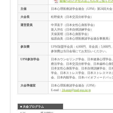
会場へのアクセスはこちらをご覧くだ
主催
日本心理医療諸学会連合（UPM）第24回大会
大会長
松野俊夫（日本交流分析学会）
運営委員
中澤直子（日本女性心身医学会）
坂入洋右（日本自律訓練学会）
天保英明（日本心身医学会）
福原由美（日本心理医療諸学会連合事務局）
参加費
UPM加盟学会員：4,000円、非会員：5,000円、
参加費は当日会場にてお支払いください。
UPM参加学会
日本カウンセリング学会、日本健康心理学会
療法学会、日本交流分析学会、日本歯科心身
日本女性心身医学会、日本自律訓練学会、日
学会、日本ストレス学会、日本ストレスマネ
会、日本内観学会、日本バイオフィードバック
大会準備室
日本心理医療諸学会連合（UPM）
E-mail：
24-upm@mail.goo.ne.jp
■ 大会プログラム