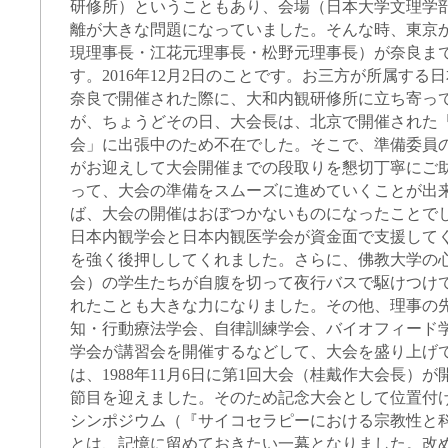
研修所）ということもあり、会場（日本大学文理学
離が大きな問題になっていました。そんな時、東京
現理事長・江花元理事長・松野元理事長）が奈良ま
す。2016年12月2日のことです。お三方が所属する
奈良で開催された際に、大和内観研修所に立ち寄っ
が、ちょうどその日、大会長は、北京で開催された
会」に出張中のため不在でした。そこで、準備委員
がお迎えして大会開催までの段取りを懇切丁寧にご
って、大会の準備をスムーズに進めていくことが出
ば、大会の開催はおぼつかないものになったことで
日本内観学会と日本内観医学会が資金面で支援して
を強く後押ししてくれました。さらに、佛教大学の
会）の学生たちが自腹を切って夜行バスで駆けつけ
れたことも大きな力になりました。その他、理事の
知・行動療法学会、自律訓練学会、バイオフィード
学会が講習会を開催するなどして、大会を盛り上げ
は、1988年11月6日に第1回大会（桂戴作大会長）が
節目を迎えました。そのため記念大会として位置付
シンポジウム（『サイコセラピーにおける宗教性と
とは、記憶に留めておきたい一幕となりました。改