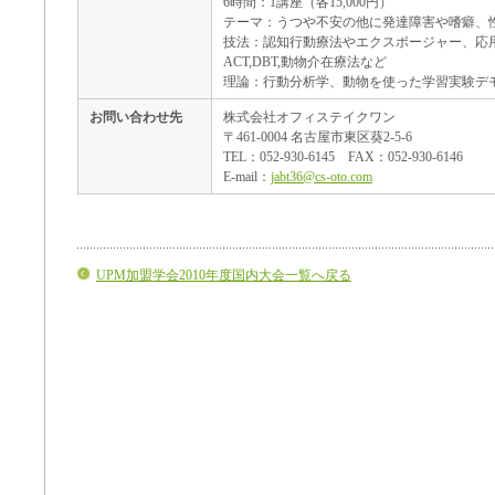
6時間：1講座（各15,000円）
テーマ：うつや不安の他に発達障害や嗜癖、
技法：認知行動療法やエクスポージャー、応
ACT,DBT,動物介在療法など
理論：行動分析学、動物を使った学習実験デ
お問い合わせ先
株式会社オフィステイクワン
〒461-0004 名古屋市東区葵2-5-6
TEL：052-930-6145 FAX：052-930-6146
E-mail：
jabt36@cs-oto.com
UPM加盟学会2010年度国内大会一覧へ戻る