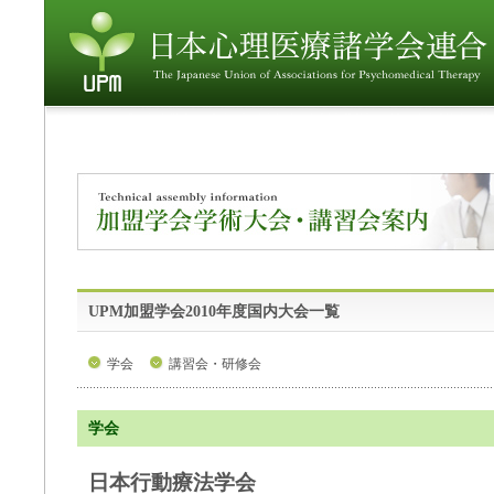
UPM加盟学会2010年度国内大会一覧
学会
講習会・研修会
学会
日本行動療法学会