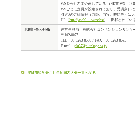
WSを合計21本企画している （3時間WS：6,00
WSごとに定員が設定されており、受講条件
各WSの詳細情報（講師、内容、時間等）は
HP（
http://jabt2011.saitec.biz
）に掲載されてい
お問い合わせ先
運営事務局 株式会社コンベンションリンケ
〒102-0075
TEL：03-3263-8688／FAX：03-3263-8693
E-mail：
jabt37@c-linkage.co.jp
UPM加盟学会2011年度国内大会一覧へ戻る