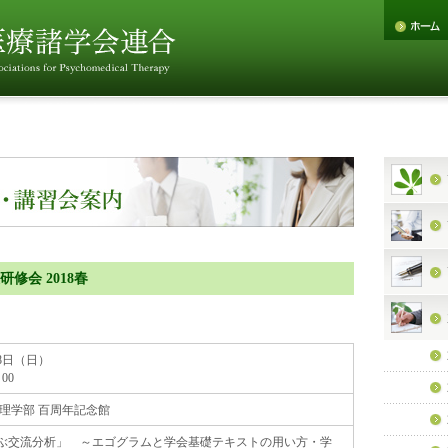
修会 2018春
18日（日）
00
文理学部 百周年記念館
ぶ交流分析」 ～エゴグラムと学会基礎テキストの用い方・学