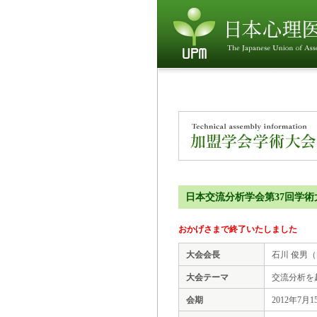
日本交流分析学会第37回学術
おかげさまで終了いたしました
大会会長
石川 俊男
大会テーマ
交流分析を
会期
2012年7