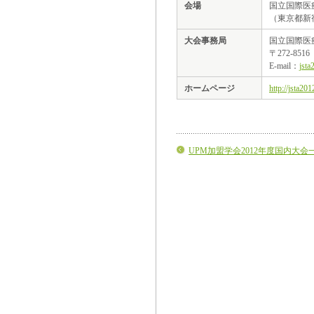
会場
国立国際医
（東京都新宿区
大会事務局
国立国際医
〒272‐85
E-mail：
jst
ホームページ
http://jsta201
UPM加盟学会2012年度国内大会