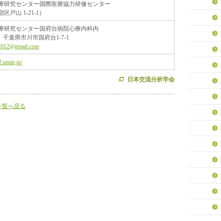
療研究センター国際医療協力研修センター
戸山 1-21-1）
療研究センター国府台病院心療内科内
16 千葉県市川市国府台1-7-1
a2012@gmail.com
2.umin.jp/
日本交流分析学会
一覧へ戻る